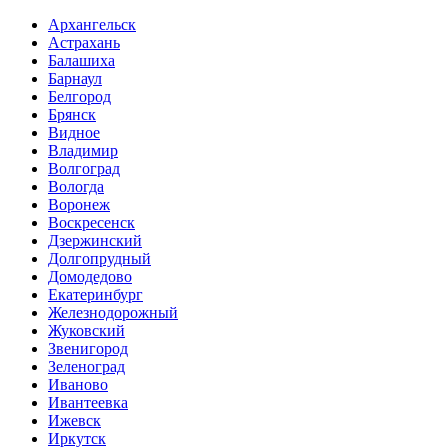
Архангельск
Астрахань
Балашиха
Барнаул
Белгород
Брянск
Видное
Владимир
Волгоград
Вологда
Воронеж
Воскресенск
Дзержинский
Долгопрудный
Домодедово
Екатеринбург
Железнодорожный
Жуковский
Звенигород
Зеленоград
Иваново
Ивантеевка
Ижевск
Иркутск