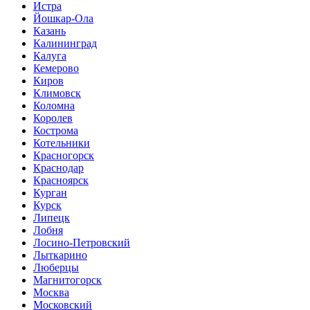
Истра
Йошкар-Ола
Казань
Калининград
Калуга
Кемерово
Киров
Климовск
Коломна
Королев
Кострома
Котельники
Красногорск
Краснодар
Красноярск
Курган
Курск
Липецк
Лобня
Лосино-Петровский
Лыткарино
Люберцы
Магнитогорск
Москва
Московский