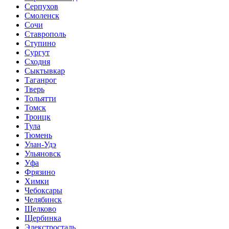
Серпухов
Смоленск
Сочи
Ставрополь
Ступино
Сургут
Сходня
Сыктывкар
Таганрог
Тверь
Тольятти
Томск
Троицк
Тула
Тюмень
Улан-Удэ
Ульяновск
Уфа
Фрязино
Химки
Чебоксары
Челябинск
Щелково
Щербинка
Элекстросталь