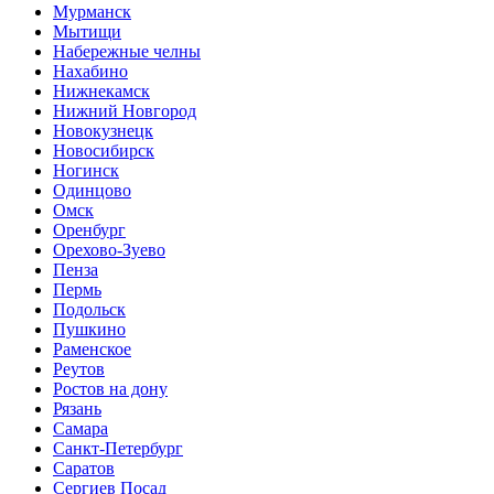
Мурманск
Мытищи
Набережные челны
Нахабино
Нижнекамск
Нижний Новгород
Новокузнецк
Новосибирск
Ногинск
Одинцово
Омск
Оренбург
Орехово-Зуево
Пенза
Пермь
Подольск
Пушкино
Раменское
Реутов
Ростов на дону
Рязань
Самара
Санкт-Петербург
Саратов
Сергиев Посад