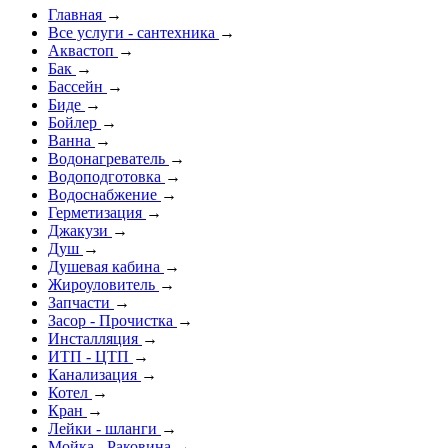
Главная
→
Все услуги - cантехника
→
Аквастоп
→
Бак
→
Бассейн
→
Биде
→
Бойлер
→
Ванна
→
Водонагреватель
→
Водоподготовка
→
Водоснабжение
→
Герметизация
→
Джакузи
→
Душ
→
Душевая кабина
→
Жироуловитель
→
Запчасти
→
Засор - Прочистка
→
Инсталляция
→
ИТП - ЦТП
→
Канализация
→
Котел
→
Кран
→
Лейки - шланги
→
Мойка - Раковина
→