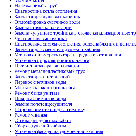
Монтаж котла
Нарезка резьбы труб
Диагностика котла отопления
Запчасти для душевых кабинок
Опломбировка счетчиков воды
Замена стояка канализации
Замена чугунного тройника в стояке канализационных т
Диагностика сантехники
Диагностика систем отопления, водоснабжения и канали
Запчасти для смесителя душевой кабины
Установка терморегулятора на радиатор отопления
Установка циркуляционного насоса
Прочистка засора канализации
Ремонт металлопластиковых труб
Запчасти для инсталляций
Перенос счетчиков воды
Монтаж скважинного насоса
Ремонт бачка унитаза
Поверка счетчиков воды
Замена полотенцесушителя
Штробление стен под сантехнику
Ремонт унитаза
Стекла для душевых кабин
Сборка душевой кабины
Установка фасада посудомоечной машины