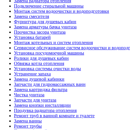
Замена радиатора отопления
Подключение стиральной машины
Монтаж систем водоочистки и водоподготовки
Замена смесителя
Фурнитура для душевых кабин
Замена арматуры бачка унитаза
Прочистка засора унитаза
Установка батарей
Монтаж котельных и систем отопления
Сервисное обслуживание систем водоочистки и водопод
Установка посудомоечной машины
Ролики для душевых кабин
Обвязка котла отопления
Установка системы очистки воды
Устранение запаха
Замена душевой кабинки
Запчасти для гидромассажных ванн
Замена картриджа фильтра
Чистка унитаза
Запчасти для унитаза
Замена кнопки инсталляции
Продувка радиатора отопления
Ремонт труб в ванной комнате и туалете
Замена ванны
Ремонт трубы