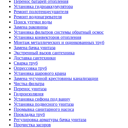
Перенос батарей отопления
Установка гидроаккумулятора
Ремонт полотенцесушителя
Ремонт водонагревателя
Поиск утечки воды
Замена раковины
Установка фильтров системы обратный осмос
Установка конвекторов отопления
Монтаж металлических и оцинкованных труб
Замена бачка унитаза
Экстренный вызов сантехника
Доставка сантехники
Сварка труб
Опрессовка труб
Установка шарового крана
Замена чугунной крестовины канализации
Чистка фильтра
Перенос унитаза
Гидроизоляция
Установка сифона под ванну
Установка подвесного унитаза
Промывка санитарного насоса
Прокладка труб
Регулировка арматуры бачка унитаза
Прочистка засоров