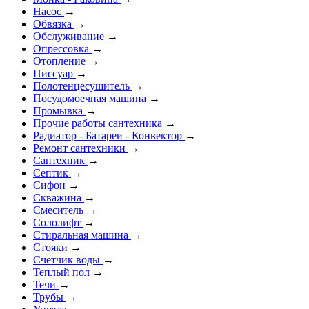
Насос
→
Обвязка
→
Обслуживание
→
Опрессовка
→
Отопление
→
Писсуар
→
Полотенцесушитель
→
Посудомоечная машина
→
Промывка
→
Прочие работы сантехника
→
Радиатор - Батареи - Конвектор
→
Ремонт сантехники
→
Сантехник
→
Септик
→
Сифон
→
Скважина
→
Смеситель
→
Сололифт
→
Стиральная машина
→
Стояки
→
Счетчик воды
→
Теплый пол
→
Течи
→
Трубы
→