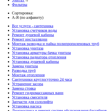
Унитаз
→
Фильтры
Сортировка:
А-Я (по алфавиту)
Все услуги - сантехника
Установка счетчиков воды
Ремонт душевой кабины
Ремонт инсталляции
Монтаж разводка и пайка полипропиленовых труб
Установка унитаза
Установка арматуры бачка унитаза
Установка радиатора отопления
Установка душевой кабины
Замена унитаза
Разводка труб
Монтаж отопления
Сантехники круглосуточно 24 часа
Устранение засора
Замена стояка
Ремонт гидромассажных ванн
Установка смесителя
Запчасти для сололифта
Установка насоса
Диагностика и ремонт систем обслуживания бассейнов