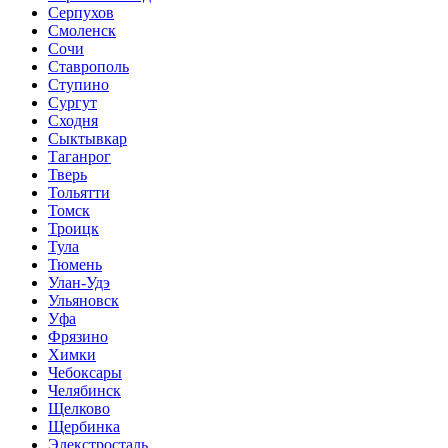
Серпухов
Смоленск
Сочи
Ставрополь
Ступино
Сургут
Сходня
Сыктывкар
Таганрог
Тверь
Тольятти
Томск
Троицк
Тула
Тюмень
Улан-Удэ
Ульяновск
Уфа
Фрязино
Химки
Чебоксары
Челябинск
Щелково
Щербинка
Элекстросталь