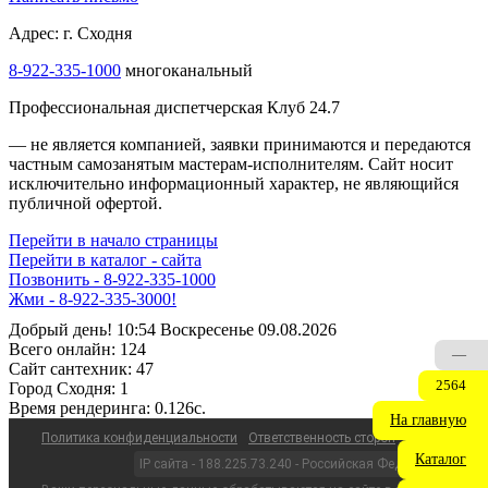
Адрес: г. Сходня
8-922-335-1000
многоканальный
Профессиональная диспетчерская Клуб 24.7
— не является компанией, заявки принимаются и передаются
частным самозанятым мастерам‑исполнителям. Сайт носит
исключительно информационный характер, не являющийся
публичной офертой.
Перейти в начало страницы
Перейти в каталог - сайта
Позвонить - 8-922-335-1000
Жми - 8-922-335-3000!
Добрый день! 10:54 Воскресенье 09.08.2026
Всего онлайн:
124
—
Сайт cантехник:
47
2564
Город Сходня:
1
Время рендеринга:
0.126c.
На главную
Политика конфиденциальности
Ответственность сторон
Каталог
IP сайта - 188.225.73.240 - Российская Федерация