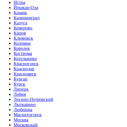
Истра
Йошкар-Ола
Казань
Калининград
Калуга
Кемерово
Киров
Климовск
Коломна
Королев
Кострома
Котельники
Красногорск
Краснодар
Красноярск
Курган
Курск
Липецк
Лобня
Лосино-Петровский
Лыткарино
Люберцы
Магнитогорск
Москва
Московский