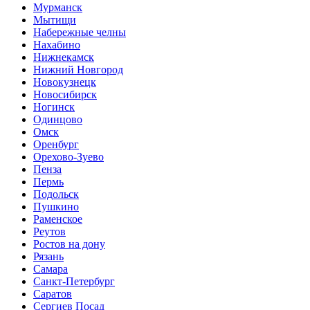
Мурманск
Мытищи
Набережные челны
Нахабино
Нижнекамск
Нижний Новгород
Новокузнецк
Новосибирск
Ногинск
Одинцово
Омск
Оренбург
Орехово-Зуево
Пенза
Пермь
Подольск
Пушкино
Раменское
Реутов
Ростов на дону
Рязань
Самара
Санкт-Петербург
Саратов
Сергиев Посад