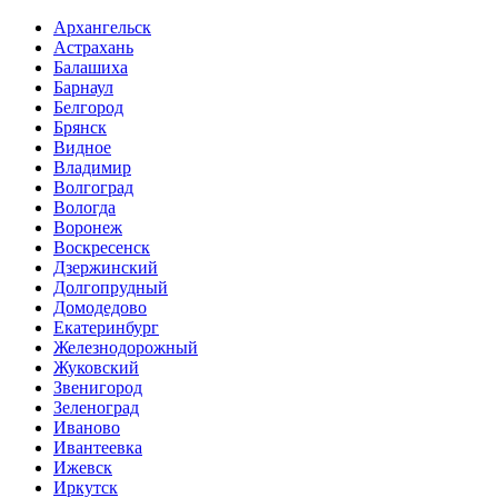
Архангельск
Астрахань
Балашиха
Барнаул
Белгород
Брянск
Видное
Владимир
Волгоград
Вологда
Воронеж
Воскресенск
Дзержинский
Долгопрудный
Домодедово
Екатеринбург
Железнодорожный
Жуковский
Звенигород
Зеленоград
Иваново
Ивантеевка
Ижевск
Иркутск