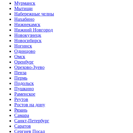
Мурманск
Мытищи
Набережные челны
Нахабино
Нижнекамск
Нижний Новгород
Новокузнецк
Новосибирск
Ногинск
Одинцово
Омск
Оренбург
Орехово-Зуево
Пенза
Пермь
Подольск
Пушкино
Раменское
Реутов
Ростов на дону
Рязань
Самара
Санкт-Петербург
Саратов
Сергиев Посад