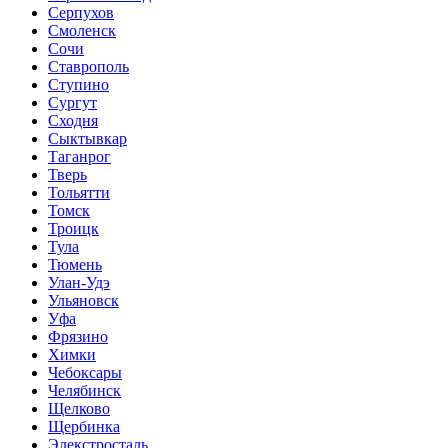
Серпухов
Смоленск
Сочи
Ставрополь
Ступино
Сургут
Сходня
Сыктывкар
Таганрог
Тверь
Тольятти
Томск
Троицк
Тула
Тюмень
Улан-Удэ
Ульяновск
Уфа
Фрязино
Химки
Чебоксары
Челябинск
Щелково
Щербинка
Элекстросталь