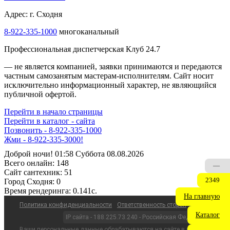
Адрес: г. Сходня
8-922-335-1000
многоканальный
Профессиональная диспетчерская Клуб 24.7
— не является компанией, заявки принимаются и передаются
частным самозанятым мастерам‑исполнителям. Сайт носит
исключительно информационный характер, не являющийся
публичной офертой.
Перейти в начало страницы
Перейти в каталог - сайта
Позвонить - 8-922-335-1000
Жми - 8-922-335-3000!
Доброй ночи! 01:58 Суббота 08.08.2026
Всего онлайн:
148
—
Сайт cантехник:
51
2349
Город Сходня:
0
Время рендеринга:
0.141c.
На главную
Политика конфиденциальности
Ответственность сторон
Каталог
IP сайта - 188.225.73.240 - Российская Федерация
Ваши персональные данные обрабатываются на сайте в целях