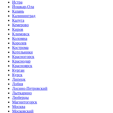
Истра
Йошкар-Ола
Казань
Калининград
Калуга
Кемерово
Киров
Климовск
Коломна
Королев
Кострома
Котельники
Красногорск
Краснодар
Красноярск
Курган
Курск
Липецк
Лобня
Лосино-Петровский
Лыткарино
Люберцы
Магнитогорск
Москва
Московский