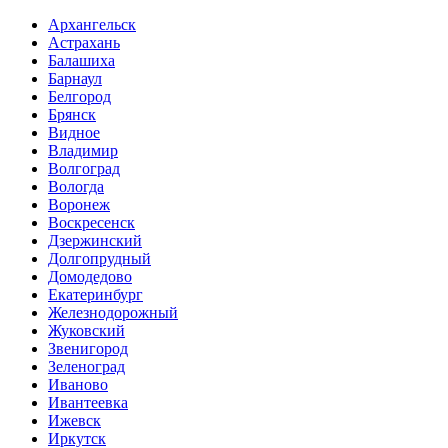
Архангельск
Астрахань
Балашиха
Барнаул
Белгород
Брянск
Видное
Владимир
Волгоград
Вологда
Воронеж
Воскресенск
Дзержинский
Долгопрудный
Домодедово
Екатеринбург
Железнодорожный
Жуковский
Звенигород
Зеленоград
Иваново
Ивантеевка
Ижевск
Иркутск