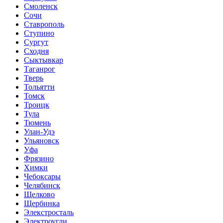
Смоленск
Сочи
Ставрополь
Ступино
Сургут
Сходня
Сыктывкар
Таганрог
Тверь
Тольятти
Томск
Троицк
Тула
Тюмень
Улан-Удэ
Ульяновск
Уфа
Фрязино
Химки
Чебоксары
Челябинск
Щелково
Щербинка
Элекстросталь
Электроугли