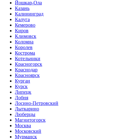
Йошкар-Ола
Казань
Калининград
Калуга
Кемерово
Киров
Климовск
Коломна
Королев
Кострома
Котельники
Красногорск
Краснодар
Красноярск
Курган
Курск
Липецк
Лобня
Лосино-Петровский
Лыткарино
Люберцы
Магнитогорск
Москва
Московский
Мурманск