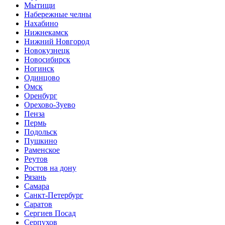
Мытищи
Набережные челны
Нахабино
Нижнекамск
Нижний Новгород
Новокузнецк
Новосибирск
Ногинск
Одинцово
Омск
Оренбург
Орехово-Зуево
Пенза
Пермь
Подольск
Пушкино
Раменское
Реутов
Ростов на дону
Рязань
Самара
Санкт-Петербург
Саратов
Сергиев Посад
Серпухов