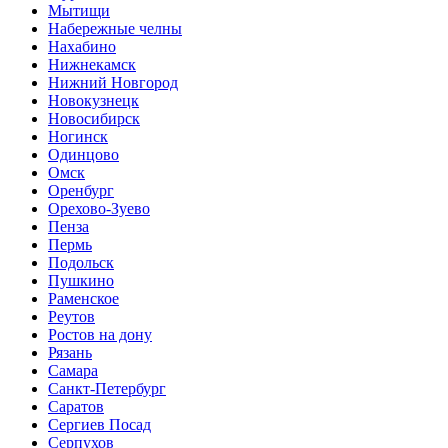
Мытищи
Набережные челны
Нахабино
Нижнекамск
Нижний Новгород
Новокузнецк
Новосибирск
Ногинск
Одинцово
Омск
Оренбург
Орехово-Зуево
Пенза
Пермь
Подольск
Пушкино
Раменское
Реутов
Ростов на дону
Рязань
Самара
Санкт-Петербург
Саратов
Сергиев Посад
Серпухов