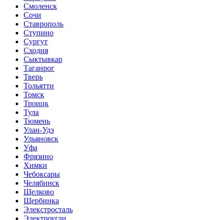
Смоленск
Сочи
Ставрополь
Ступино
Сургут
Сходня
Сыктывкар
Таганрог
Тверь
Тольятти
Томск
Троицк
Тула
Тюмень
Улан-Удэ
Ульяновск
Уфа
Фрязино
Химки
Чебоксары
Челябинск
Щелково
Щербинка
Элекстросталь
Электроугли