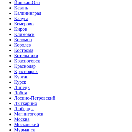
Йошкар-Ола
Казань
Калининград
Калуга
Кемерово
Киров
Климовск
Коломна
Королев
Кострома
Котельники
Красногорск
Краснодар
Красноярск
Курган
Курск
Липецк
Лобня
Лосино-Петровский
Лыткарино
Люберцы
Магнитогорск
Москва
Московский
Мурманск