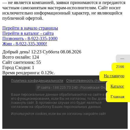
— не является компанией, заявки принимаются и передаются
частным самозанятым мастерам‑исполнителям. Сайт носит
исключительно информационный характер, не являющийся
публичной офертой.
Перейти в начало страницы
Перейти в каталог - сайта
Позвонить - 8-922-335-1000
Жми - 8-922-335-3000!
Добрый день! 12:23 Суббота 08.08.2026
Всего онлайн:
124
—
Сайт cантехник:
55
2166
Город Сходня:
1
Время рендеринга:
0.129c.
На главную
Политика конфиденциальности
Ответственность сторон
Каталог
IP сайта - 188.225.73.240 - Российская Федерация
Ваши персональные данные обрабатываются на сайте в целях
Главная
его функционирования, если Вы не согласны, то Вы должны
покинуть сайт. В противном случае это будет являться
согласием на обработку Ваших персональных данных.
Используются cookies,если вы не согласны закройте сайт