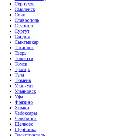
Серпухов
Смоленск
Сочи
Ставрополь
Ступино
Сургут
Сходня
Сыктывкар
Таганрог
Тверь
Тольятти
Томск
Троицк
Тула
Тюмень
Улан-Удэ
Ульяновск
Уфа
Фрязино
Химки
Чебоксары
Челябинск
Щелково
Щербинка
Элекстросталь