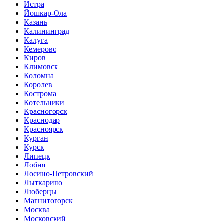
Истра
Йошкар-Ола
Казань
Калининград
Калуга
Кемерово
Киров
Климовск
Коломна
Королев
Кострома
Котельники
Красногорск
Краснодар
Красноярск
Курган
Курск
Липецк
Лобня
Лосино-Петровский
Лыткарино
Люберцы
Магнитогорск
Москва
Московский