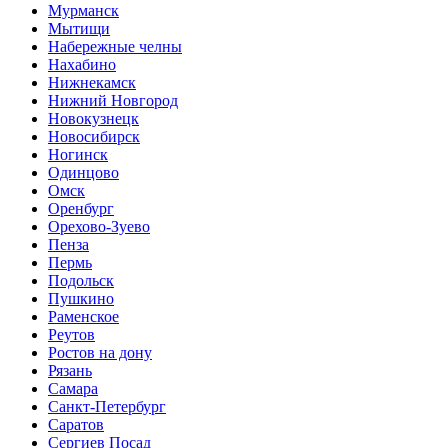
Мурманск
Мытищи
Набережные челны
Нахабино
Нижнекамск
Нижний Новгород
Новокузнецк
Новосибирск
Ногинск
Одинцово
Омск
Оренбург
Орехово-Зуево
Пенза
Пермь
Подольск
Пушкино
Раменское
Реутов
Ростов на дону
Рязань
Самара
Санкт-Петербург
Саратов
Сергиев Посад