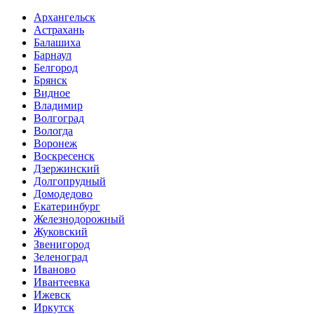
Архангельск
Астрахань
Балашиха
Барнаул
Белгород
Брянск
Видное
Владимир
Волгоград
Вологда
Воронеж
Воскресенск
Дзержинский
Долгопрудный
Домодедово
Екатеринбург
Железнодорожный
Жуковский
Звенигород
Зеленоград
Иваново
Ивантеевка
Ижевск
Иркутск