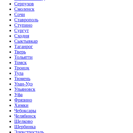
Серпухов
Смоленск
Сочи
Ставрополь
Ступино
Сургут
Сходня
Сыктывкар
Таганрог
Тверь
Тольятти
Томск
Троицк
Тула
Тюмень
Улан-Удэ
Ульяновск
Уфа
Фрязино
Химки
Чебоксары
Челябинск
Щелково
Щербинка
Элекстросталь