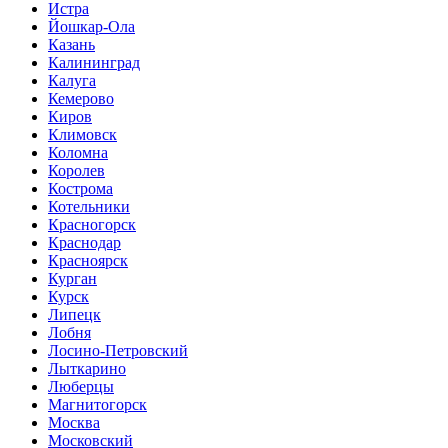
Истра
Йошкар-Ола
Казань
Калининград
Калуга
Кемерово
Киров
Климовск
Коломна
Королев
Кострома
Котельники
Красногорск
Краснодар
Красноярск
Курган
Курск
Липецк
Лобня
Лосино-Петровский
Лыткарино
Люберцы
Магнитогорск
Москва
Московский