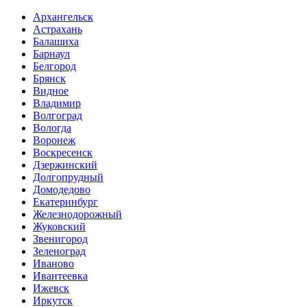
Архангельск
Астрахань
Балашиха
Барнаул
Белгород
Брянск
Видное
Владимир
Волгоград
Вологда
Воронеж
Воскресенск
Дзержинский
Долгопрудный
Домодедово
Екатеринбург
Железнодорожный
Жуковский
Звенигород
Зеленоград
Иваново
Ивантеевка
Ижевск
Иркутск