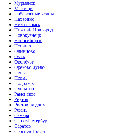
Мурманск
Мытищи
Набережные челны
Нахабино
Нижнекамск
Нижний Новгород
Новокузнецк
Новосибирск
Ногинск
Одинцово
Омск
Оренбург
Орехово-Зуево
Пенза
Пермь
Подольск
Пушкино
Раменское
Реутов
Ростов на дону
Рязань
Самара
Санкт-Петербург
Саратов
Сергиев Посад