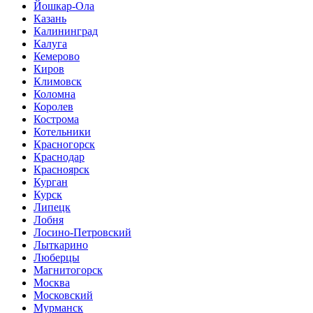
Йошкар-Ола
Казань
Калининград
Калуга
Кемерово
Киров
Климовск
Коломна
Королев
Кострома
Котельники
Красногорск
Краснодар
Красноярск
Курган
Курск
Липецк
Лобня
Лосино-Петровский
Лыткарино
Люберцы
Магнитогорск
Москва
Московский
Мурманск