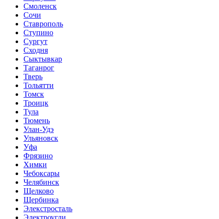
Смоленск
Сочи
Ставрополь
Ступино
Сургут
Сходня
Сыктывкар
Таганрог
Тверь
Тольятти
Томск
Троицк
Тула
Тюмень
Улан-Удэ
Ульяновск
Уфа
Фрязино
Химки
Чебоксары
Челябинск
Щелково
Щербинка
Элекстросталь
Электроугли