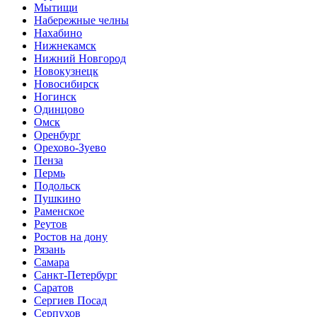
Мытищи
Набережные челны
Нахабино
Нижнекамск
Нижний Новгород
Новокузнецк
Новосибирск
Ногинск
Одинцово
Омск
Оренбург
Орехово-Зуево
Пенза
Пермь
Подольск
Пушкино
Раменское
Реутов
Ростов на дону
Рязань
Самара
Санкт-Петербург
Саратов
Сергиев Посад
Серпухов