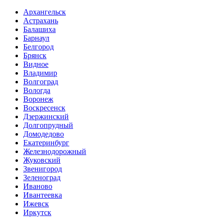
Архангельск
Астрахань
Балашиха
Барнаул
Белгород
Брянск
Видное
Владимир
Волгоград
Вологда
Воронеж
Воскресенск
Дзержинский
Долгопрудный
Домодедово
Екатеринбург
Железнодорожный
Жуковский
Звенигород
Зеленоград
Иваново
Ивантеевка
Ижевск
Иркутск