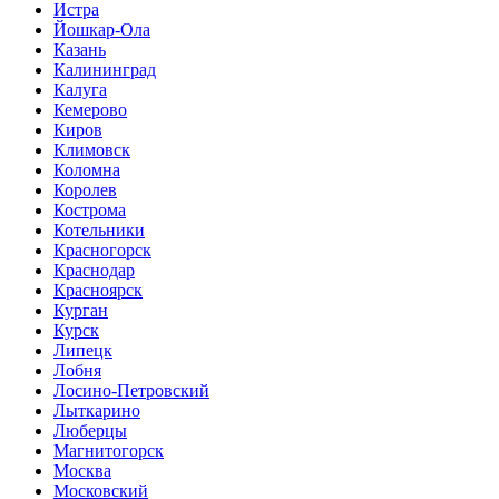
Истра
Йошкар-Ола
Казань
Калининград
Калуга
Кемерово
Киров
Климовск
Коломна
Королев
Кострома
Котельники
Красногорск
Краснодар
Красноярск
Курган
Курск
Липецк
Лобня
Лосино-Петровский
Лыткарино
Люберцы
Магнитогорск
Москва
Московский