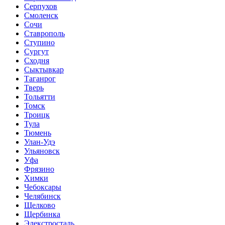
Серпухов
Смоленск
Сочи
Ставрополь
Ступино
Сургут
Сходня
Сыктывкар
Таганрог
Тверь
Тольятти
Томск
Троицк
Тула
Тюмень
Улан-Удэ
Ульяновск
Уфа
Фрязино
Химки
Чебоксары
Челябинск
Щелково
Щербинка
Элекстросталь