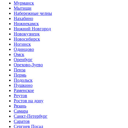
Мурманск
Мытищи
Набережные челны
Нахабино
Нижнекамск
Нижний Новгород
Новокузнецк
Новосибирск
Ногинск
Одинцово
Омск
Оренбург
Орехово-Зуево
Пенза
Пермь
Подольск
Пушкино
Раменское
Реутов
Ростов на дону
Рязань
Самара
Санкт-Петербург
Саратов
Сергиев Посад