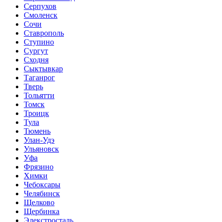
Серпухов
Смоленск
Сочи
Ставрополь
Ступино
Сургут
Сходня
Сыктывкар
Таганрог
Тверь
Тольятти
Томск
Троицк
Тула
Тюмень
Улан-Удэ
Ульяновск
Уфа
Фрязино
Химки
Чебоксары
Челябинск
Щелково
Щербинка
Элекстросталь