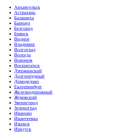
Архангельск
Астрахань
Балашиха
Барнаул
Белгород
Брянск
Видное
Владимир
Волгоград
Вологда
Воронеж
Воскресенск
Дзержинский
Долгопрудный
Домодедово
Екатеринбург
Железнодорожный
Жуковский
Звенигород
Зеленоград
Иваново
Ивантеевка
Ижевск
Иркутск