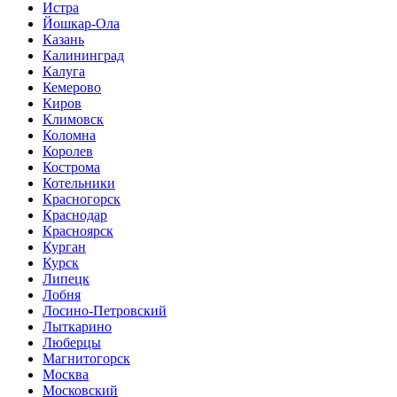
Истра
Йошкар-Ола
Казань
Калининград
Калуга
Кемерово
Киров
Климовск
Коломна
Королев
Кострома
Котельники
Красногорск
Краснодар
Красноярск
Курган
Курск
Липецк
Лобня
Лосино-Петровский
Лыткарино
Люберцы
Магнитогорск
Москва
Московский