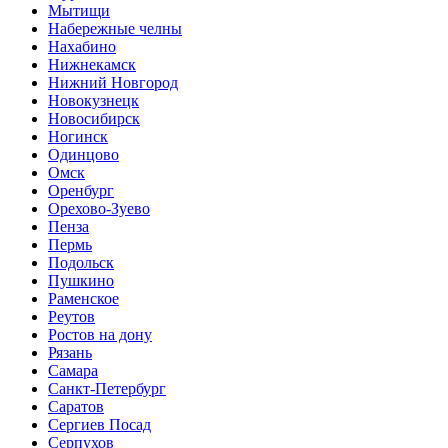
Мытищи
Набережные челны
Нахабино
Нижнекамск
Нижний Новгород
Новокузнецк
Новосибирск
Ногинск
Одинцово
Омск
Оренбург
Орехово-Зуево
Пенза
Пермь
Подольск
Пушкино
Раменское
Реутов
Ростов на дону
Рязань
Самара
Санкт-Петербург
Саратов
Сергиев Посад
Серпухов