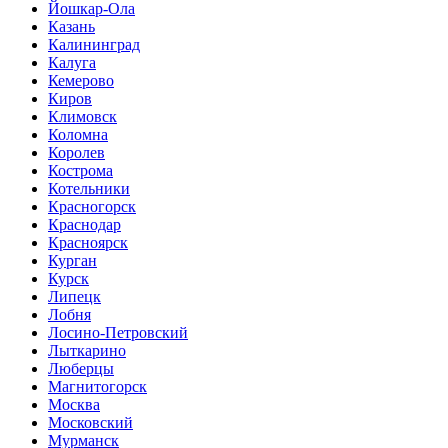
Йошкар-Ола
Казань
Калининград
Калуга
Кемерово
Киров
Климовск
Коломна
Королев
Кострома
Котельники
Красногорск
Краснодар
Красноярск
Курган
Курск
Липецк
Лобня
Лосино-Петровский
Лыткарино
Люберцы
Магнитогорск
Москва
Московский
Мурманск