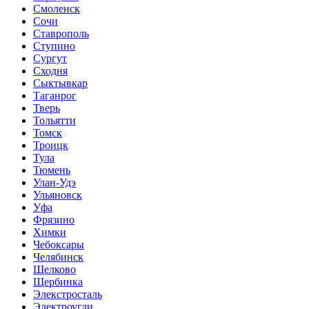
Смоленск
Сочи
Ставрополь
Ступино
Сургут
Сходня
Сыктывкар
Таганрог
Тверь
Тольятти
Томск
Троицк
Тула
Тюмень
Улан-Удэ
Ульяновск
Уфа
Фрязино
Химки
Чебоксары
Челябинск
Щелково
Щербинка
Элекстросталь
Электроугли