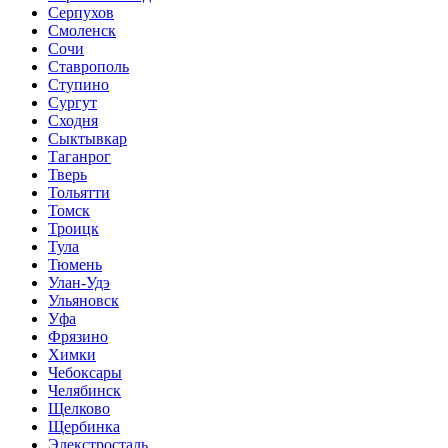
Серпухов
Смоленск
Сочи
Ставрополь
Ступино
Сургут
Сходня
Сыктывкар
Таганрог
Тверь
Тольятти
Томск
Троицк
Тула
Тюмень
Улан-Удэ
Ульяновск
Уфа
Фрязино
Химки
Чебоксары
Челябинск
Щелково
Щербинка
Элекстросталь