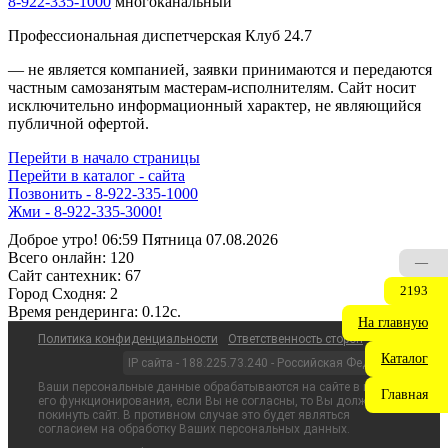
8-922-335-1000
многоканальный
Профессиональная диспетчерская Клуб 24.7
— не является компанией, заявки принимаются и передаются
частным самозанятым мастерам‑исполнителям. Сайт носит
исключительно информационный характер, не являющийся
публичной офертой.
Перейти в начало страницы
Перейти в каталог - сайта
Позвонить - 8-922-335-1000
Жми - 8-922-335-3000!
Доброе утро! 06:59 Пятница 07.08.2026
Всего онлайн:
120
—
Сайт cантехник:
67
2193
Город Сходня:
2
Время рендеринга:
0.12c.
На главную
Политика конфиденциальности
Ответственность сторон
Каталог
IP сайта - 188.225.73.240 - Российская Федерация
Ваши персональные данные обрабатываются на сайте в целях
Главная
его функционирования, если Вы не согласны, то Вы должны
покинуть сайт. В противном случае это будет являться
согласием на обработку Ваших персональных данных.