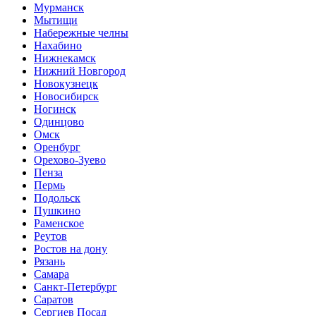
Мурманск
Мытищи
Набережные челны
Нахабино
Нижнекамск
Нижний Новгород
Новокузнецк
Новосибирск
Ногинск
Одинцово
Омск
Оренбург
Орехово-Зуево
Пенза
Пермь
Подольск
Пушкино
Раменское
Реутов
Ростов на дону
Рязань
Самара
Санкт-Петербург
Саратов
Сергиев Посад