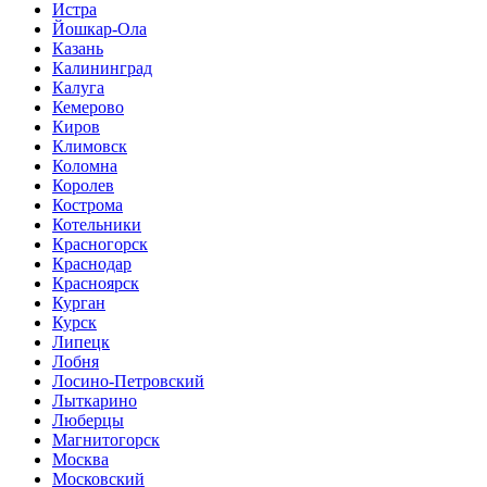
Истра
Йошкар-Ола
Казань
Калининград
Калуга
Кемерово
Киров
Климовск
Коломна
Королев
Кострома
Котельники
Красногорск
Краснодар
Красноярск
Курган
Курск
Липецк
Лобня
Лосино-Петровский
Лыткарино
Люберцы
Магнитогорск
Москва
Московский