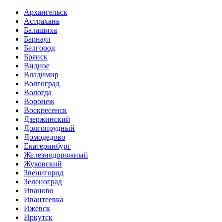
Архангельск
Астрахань
Балашиха
Барнаул
Белгород
Брянск
Видное
Владимир
Волгоград
Вологда
Воронеж
Воскресенск
Дзержинский
Долгопрудный
Домодедово
Екатеринбург
Железнодорожный
Жуковский
Звенигород
Зеленоград
Иваново
Ивантеевка
Ижевск
Иркутск