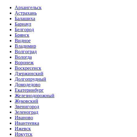
Архангельск
Астрахань
Балашиха
Барнаул
Белгород
Брянск
Видное
Владимир
Волгоград
Вологда
Воронеж
Воскресенск
Дзержинский
Долгопрудный
Домодедово
Екатеринбург
Железнодорожный
Жуковский
Звенигород
Зеленоград
Иваново
Ивантеевка
Ижевск
Иркутск