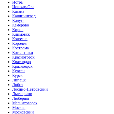
Истра
Йошкар-Ола
Казань
Калининград
Калуга
Кемерово
Киров
Климовск
Коломна
Королев
Кострома
Котельники
Красногорск
Краснодар
Красноярск
Курган
Курск
Липецк
Лобня
Лосино-Петровский
Лыткарино
Люберцы
Магнитогорск
Москва
Московский