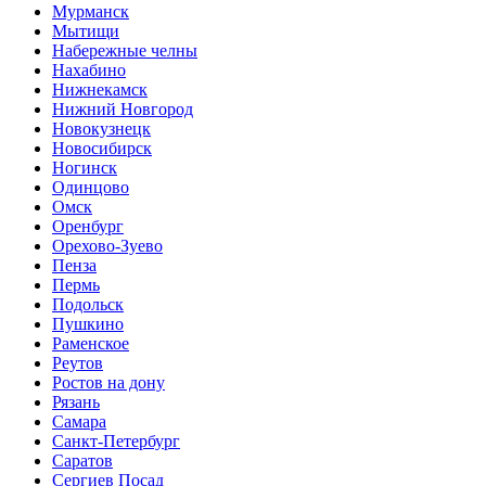
Мурманск
Мытищи
Набережные челны
Нахабино
Нижнекамск
Нижний Новгород
Новокузнецк
Новосибирск
Ногинск
Одинцово
Омск
Оренбург
Орехово-Зуево
Пенза
Пермь
Подольск
Пушкино
Раменское
Реутов
Ростов на дону
Рязань
Самара
Санкт-Петербург
Саратов
Сергиев Посад