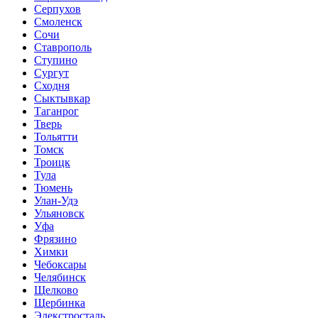
Серпухов
Смоленск
Сочи
Ставрополь
Ступино
Сургут
Сходня
Сыктывкар
Таганрог
Тверь
Тольятти
Томск
Троицк
Тула
Тюмень
Улан-Удэ
Ульяновск
Уфа
Фрязино
Химки
Чебоксары
Челябинск
Щелково
Щербинка
Элекстросталь