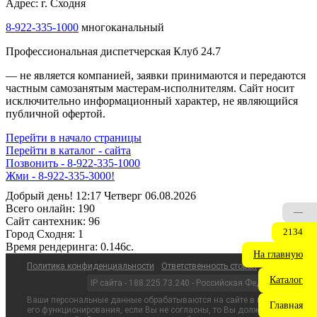
Адрес: г. Сходня
8-922-335-1000
многоканальный
Профессиональная диспетчерская Клуб 24.7
— не является компанией, заявки принимаются и передаются
частным самозанятым мастерам‑исполнителям. Сайт носит
исключительно информационный характер, не являющийся
публичной офертой.
Перейти в начало страницы
Перейти в каталог - сайта
Позвонить - 8-922-335-1000
Жми - 8-922-335-3000!
Добрый день! 12:17 Четверг 06.08.2026
Всего онлайн:
190
—
Сайт cантехник:
96
2134
Город Сходня:
1
Время рендеринга:
0.146c.
На главную
Политика конфиденциальности
Ответственность сторон
Каталог
IP сайта - 188.225.73.240 - Российская Федерация
Ваши персональные данные обрабатываются на сайте в целях
Главная
его функционирования, если Вы не согласны, то Вы должны