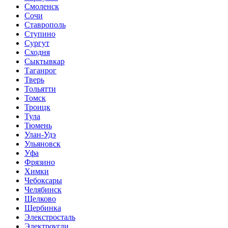
Смоленск
Сочи
Ставрополь
Ступино
Сургут
Сходня
Сыктывкар
Таганрог
Тверь
Тольятти
Томск
Троицк
Тула
Тюмень
Улан-Удэ
Ульяновск
Уфа
Фрязино
Химки
Чебоксары
Челябинск
Щелково
Щербинка
Элекстросталь
Электроугли