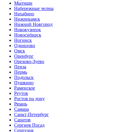
Мытищи
Набережные челны
Нахабино
Нижнекамск
Нижний Новгород
Новокузнецк
Новосибирск
Ногинск
Одинцово
Омск
Оренбург
Орехово-Зуево
Пенза
Пермь
Подольск
Пушкино
Раменское
Реутов
Ростов на дону
Рязань
Самара
Санкт-Петербург
Саратов
Сергиев Посад
Серпухов