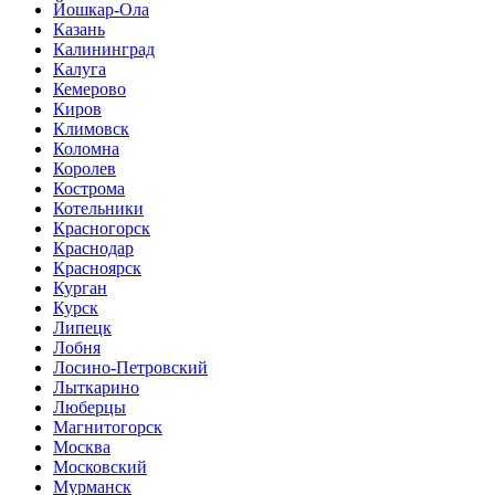
Йошкар-Ола
Казань
Калининград
Калуга
Кемерово
Киров
Климовск
Коломна
Королев
Кострома
Котельники
Красногорск
Краснодар
Красноярск
Курган
Курск
Липецк
Лобня
Лосино-Петровский
Лыткарино
Люберцы
Магнитогорск
Москва
Московский
Мурманск