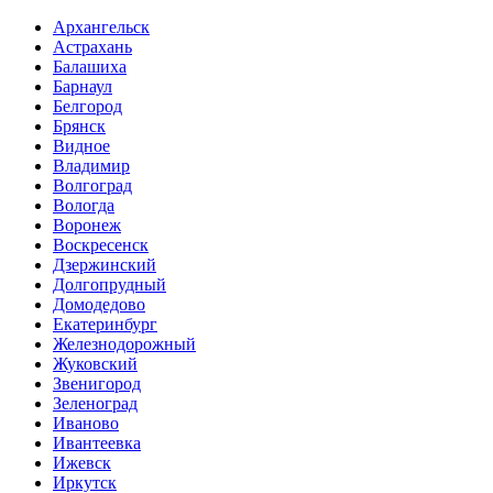
Архангельск
Астрахань
Балашиха
Барнаул
Белгород
Брянск
Видное
Владимир
Волгоград
Вологда
Воронеж
Воскресенск
Дзержинский
Долгопрудный
Домодедово
Екатеринбург
Железнодорожный
Жуковский
Звенигород
Зеленоград
Иваново
Ивантеевка
Ижевск
Иркутск