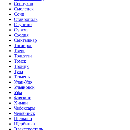
Серпухов
Смоленск
Сочи
Ставрополь
Ступино
Сургут
Сходня
Сыктывкар
Таганрог
Тверь
Тольятти
Томск
Троицк
Тула
Тюмень
Улан-Удэ
Ульяновск
Уфа
Фрязино
Химки
Чебоксары
Челябинск
Щелково
Щербинка
Элекстросталь