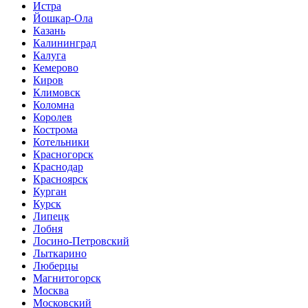
Истра
Йошкар-Ола
Казань
Калининград
Калуга
Кемерово
Киров
Климовск
Коломна
Королев
Кострома
Котельники
Красногорск
Краснодар
Красноярск
Курган
Курск
Липецк
Лобня
Лосино-Петровский
Лыткарино
Люберцы
Магнитогорск
Москва
Московский