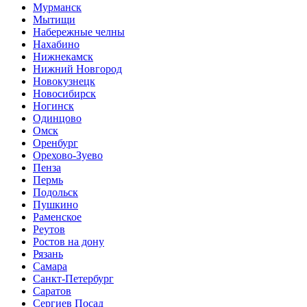
Мурманск
Мытищи
Набережные челны
Нахабино
Нижнекамск
Нижний Новгород
Новокузнецк
Новосибирск
Ногинск
Одинцово
Омск
Оренбург
Орехово-Зуево
Пенза
Пермь
Подольск
Пушкино
Раменское
Реутов
Ростов на дону
Рязань
Самара
Санкт-Петербург
Саратов
Сергиев Посад