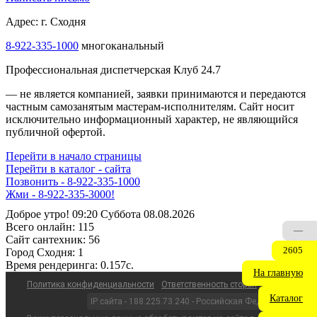
Адрес: г. Сходня
8-922-335-1000
многоканальный
Профессиональная диспетчерская Клуб 24.7
— не является компанией, заявки принимаются и передаются
частным самозанятым мастерам‑исполнителям. Сайт носит
исключительно информационный характер, не являющийся
публичной офертой.
Перейти в начало страницы
Перейти в каталог - сайта
Позвонить - 8-922-335-1000
Жми - 8-922-335-3000!
Доброе утро! 09:20 Суббота 08.08.2026
Всего онлайн:
115
—
Сайт cантехник:
56
2605
Город Сходня:
1
Время рендеринга:
0.157c.
На главную
Политика конфиденциальности
Ответственность сторон
Каталог
IP сайта - 188.225.73.240 - Российская Федерация