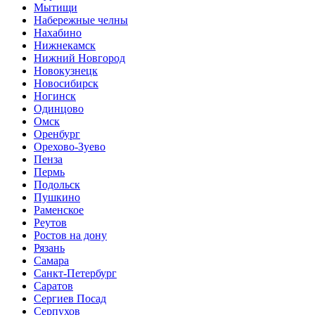
Мытищи
Набережные челны
Нахабино
Нижнекамск
Нижний Новгород
Новокузнецк
Новосибирск
Ногинск
Одинцово
Омск
Оренбург
Орехово-Зуево
Пенза
Пермь
Подольск
Пушкино
Раменское
Реутов
Ростов на дону
Рязань
Самара
Санкт-Петербург
Саратов
Сергиев Посад
Серпухов