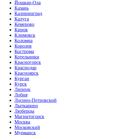
Йошкар-Ола
Казань
Калининград
Калуга
Кемерово
Киров
Климовск
Коломна
Королев
Кострома
Котельники
Красногорск
Краснодар
Красноярск
Курган
Курск
Липецк
Лобня
Лосино-Петровский
Лыткарино
Люберцы
Магнитогорск
Москва
Московский
Мурманск