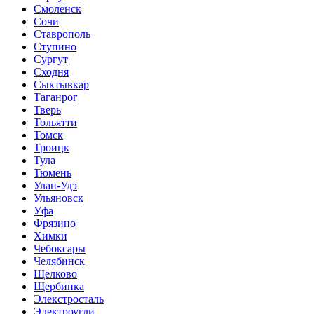
Смоленск
Сочи
Ставрополь
Ступино
Сургут
Сходня
Сыктывкар
Таганрог
Тверь
Тольятти
Томск
Троицк
Тула
Тюмень
Улан-Удэ
Ульяновск
Уфа
Фрязино
Химки
Чебоксары
Челябинск
Щелково
Щербинка
Элекстросталь
Электроугли