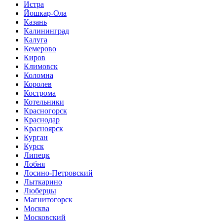
Истра
Йошкар-Ола
Казань
Калининград
Калуга
Кемерово
Киров
Климовск
Коломна
Королев
Кострома
Котельники
Красногорск
Краснодар
Красноярск
Курган
Курск
Липецк
Лобня
Лосино-Петровский
Лыткарино
Люберцы
Магнитогорск
Москва
Московский