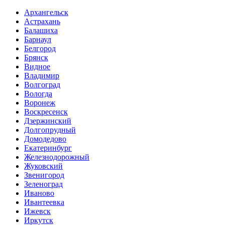
Архангельск
Астрахань
Балашиха
Барнаул
Белгород
Брянск
Видное
Владимир
Волгоград
Вологда
Воронеж
Воскресенск
Дзержинский
Долгопрудный
Домодедово
Екатеринбург
Железнодорожный
Жуковский
Звенигород
Зеленоград
Иваново
Ивантеевка
Ижевск
Иркутск