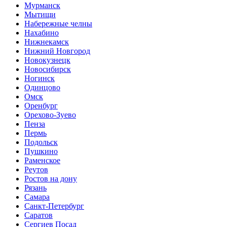
Мурманск
Мытищи
Набережные челны
Нахабино
Нижнекамск
Нижний Новгород
Новокузнецк
Новосибирск
Ногинск
Одинцово
Омск
Оренбург
Орехово-Зуево
Пенза
Пермь
Подольск
Пушкино
Раменское
Реутов
Ростов на дону
Рязань
Самара
Санкт-Петербург
Саратов
Сергиев Посад