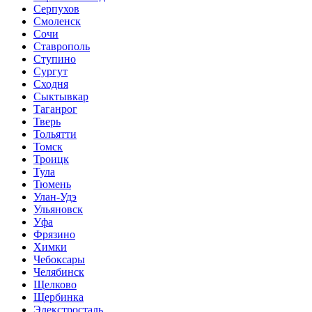
Серпухов
Смоленск
Сочи
Ставрополь
Ступино
Сургут
Сходня
Сыктывкар
Таганрог
Тверь
Тольятти
Томск
Троицк
Тула
Тюмень
Улан-Удэ
Ульяновск
Уфа
Фрязино
Химки
Чебоксары
Челябинск
Щелково
Щербинка
Элекстросталь